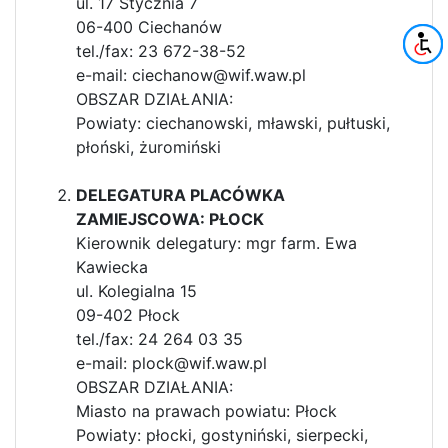
ul. 17 Stycznia 7
06-400 Ciechanów
tel./fax: 23 672-38-52
e-mail: ciechanow@wif.waw.pl
OBSZAR DZIAŁANIA:
Powiaty: ciechanowski, mławski, pułtuski,
płoński, żuromiński
DELEGATURA PLACÓWKA
ZAMIEJSCOWA: PŁOCK
Kierownik delegatury: mgr farm. Ewa
Kawiecka
ul. Kolegialna 15
09-402 Płock
tel./fax: 24 264 03 35
e-mail: plock@wif.waw.pl
OBSZAR DZIAŁANIA:
Miasto na prawach powiatu: Płock
Powiaty: płocki, gostyniński, sierpecki,