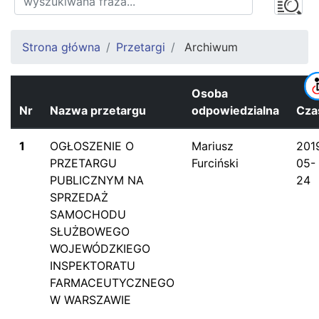
Strona główna
Przetargi
Archiwum
Osoba
Nr
Nazwa przetargu
odpowiedzialna
Cza
1
OGŁOSZENIE O
Mariusz
201
PRZETARGU
Furciński
05-
PUBLICZNYM NA
24
SPRZEDAŻ
SAMOCHODU
SŁUŻBOWEGO
WOJEWÓDZKIEGO
INSPEKTORATU
FARMACEUTYCZNEGO
W WARSZAWIE